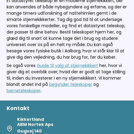
Et datastyret teleskop er en moderne stjernekikkert, der
kan anvendes af både nybegyndere og erfarne, og der er
mange timers udforskning af nattehimlen gemt i de
smarte stjernekikkerter. Tag dig god tid til at undersøge
vores forskellige modeller, og find et datastyret teleskop,
der passer til dine behov. Bestil teleskopet hjem her, og
glæd dig til snart at kunne tage det i brug og studere
universet over os på en helt ny måde. Du kan også
besøge vores fysiske butik i Aalborg, hvor vi står klar til at
give dig den vejledning, du har brug for, før du køber.
Se også vores
Guide til valg af stjernekikkert
her, hvor vi
giver dig et overblik over, hvad der er godt at tage stilling
til, inden du investerer i en ny stjernekikkert. Vi kommer
blandt andet ind på
begynder teleskoper
og
børneteleskoper
.
Kontakt
Kikkertland
ABM Nortek Aps
Gugvej 140