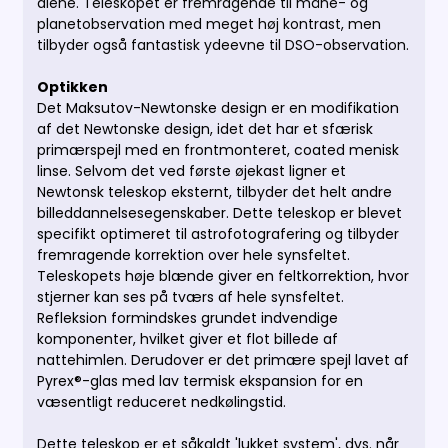
alene.
Teleskopet er fremragende til måne- og
planetobservation med meget høj kontrast, men
tilbyder også fantastisk ydeevne til DSO-observation.
Optikken
Det Maksutov-Newtonske design er en modifikation
af det Newtonske design, idet det har et sfærisk
primærspejl med en frontmonteret, coated menisk
linse.
Selvom det ved første øjekast ligner et
Newtonsk teleskop eksternt, tilbyder det helt andre
billeddannelsesegenskaber.
Dette teleskop er blevet
specifikt optimeret til astrofotografering og tilbyder
fremragende korrektion over hele synsfeltet.
Teleskopets høje blænde giver en feltkorrektion, hvor
stjerner kan ses på tværs af hele synsfeltet.
Refleksion formindskes grundet indvendige
komponenter, hvilket giver et flot billede af
nattehimlen.
Derudover er det primære spejl lavet af
Pyrex®-glas med lav termisk ekspansion for en
væsentligt reduceret nedkølingstid.
Dette teleskop er et såkaldt 'lukket system', dvs. når