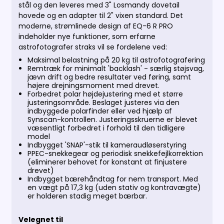
stål og den leveres med 3" Losmandy dovetail
hovede og en adapter til 2" vixen standard. Det
moderne, strømlinede design af EQ-6 R PRO
indeholder nye funktioner, som erfarne
astrofotografer straks vil se fordelene ved:
Maksimal belastning på 20 kg til astrofotografering
R
emtræk for minimalt 'backlash' - særlig støjsvag,
jævn drift og bedre resultater ved føring, samt
højere drejningsmoment med drevet.
Forbedret polar højdejustering med et større
justeringsområde.
Beslaget justeres via den
indbyggede polarfinder eller ved hjælp af
Synscan-kontrollen.
Justeringsskruerne er blevet
væsentligt forbedret i forhold til den tidligere
model
I
ndbygget 'SNAP'-stik til kameraudløserstyring
PPEC-snekkegear og periodisk snekkefejlkorrektion
(eliminerer behovet for konstant at finjustere
drevet)
I
ndbygget bærehåndtag for nem transport.
Med
en vægt på 17,3 kg (uden stativ og kontravægte)
er holderen stadig meget bærbar.
Velegnet til