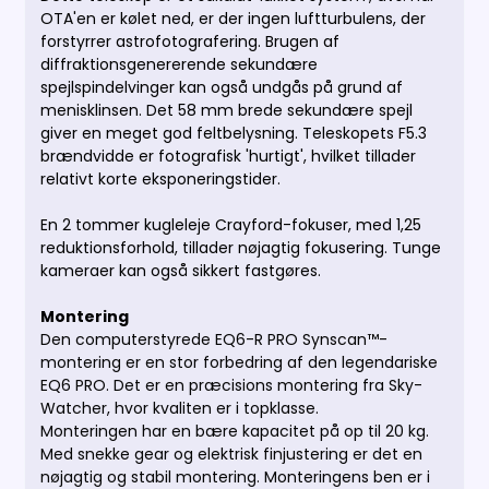
OTA'en er kølet ned, er der ingen luftturbulens, der
forstyrrer astrofotografering.
Brugen af
diffraktionsgenererende sekundære
spejlspindelvinger kan også undgås på grund af
menisklinsen.
Det 58 mm brede sekundære spejl
giver en meget god feltbelysning.
Teleskopets F5.3
brændvidde er fotografisk 'hurtigt', hvilket tillader
relativt korte eksponeringstider.
En 2 tommer kugleleje Crayford-fokuser, med 1,25
reduktionsforhold, tillader nøjagtig fokusering.
Tunge
kameraer kan også sikkert fastgøres.
Montering
Den computerstyrede EQ6-R PRO Synscan™-
montering er en stor forbedring af den legendariske
EQ6 PRO.
Det er en præcisions montering fra Sky-
Watcher, hvor kvaliten er i topklasse.
Monteringen har en bære kapacitet på op til 20 kg.
Med snekke gear og elektrisk finjustering er det en
nøjagtig og stabil montering. Monteringens ben er i