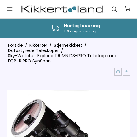
Hurtig Levering
1-3 dages levering
Forside
/
Kikkerter
/
Stjernekikkert
/
Datastyrede Teleskoper
/
Sky-Watcher Explorer 190MN DS-PRO Teleskop med
EQ6-R PRO SynScan