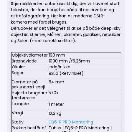
Stjernekikkerten anbefales til dig, der vil have et stort
teleskop, der kan benyttes både til observation og
astrofotografering. Her kan et moderne DSLR-
kamera med fordel bruges.
Derudover er det velegnet til at se på både deep-sky
objekter, stjerner, Månen, planeter, galakser, nebulaer
og Solen (med korrekt solfilter).
Objektivdiameter
190 mm
Brændvidde
1000 mm /f5.26mm
Okular
Indgår ikke
Søger
9x50 (Retvinklet)
Diameter på
64 mm
sekundært spejl
Højeste brugbare
570x
forstørrelse
Længde
1 meter
Vægt
12,3 kg
Stativ
EQ6-R PRO Montering
Pakken består af
Tubus | EQ6-R PRO Montering |