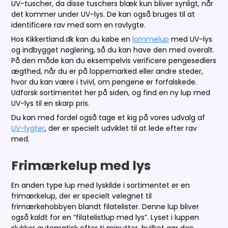
UV-tuscher, da disse tuschers blæk kun bliver synligt, når
det kommer under UV-lys. De kan også bruges til at
identificere rav med som en ravlygte.
Hos Kikkertland.dk kan du købe en
lommelup
med UV-lys
og indbygget nøglering, så du kan have den med overalt.
På den måde kan du eksempelvis verificere pengesedlers
ægthed, når du er på loppemarked eller andre steder,
hvor du kan være i tvivl, om pengene er forfalskede.
Udforsk sortimentet her på siden, og find en ny lup med
UV-lys til en skarp pris.
Du kan med fordel også tage et kig på vores udvalg af
UV-lygter
, der er specielt udviklet til at lede efter rav
med.
Frimærkelup med lys
En anden type lup med lyskilde i sortimentet er en
frimærkelup, der er specielt velegnet til
frimærkehobbyen blandt filatelister. Denne lup bliver
også kaldt for en “filatelistlup med lys”. Lyset i luppen
slukker automatisk efter ti minutter, hvilket gør den