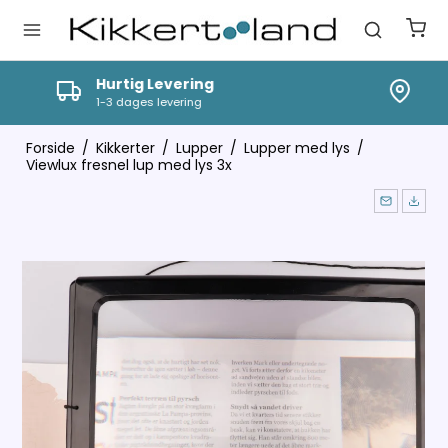
Vi tilbyder professionel vejledning
Ring til os på tlf 9630 3409
Forside
/
Kikkerter
/
Lupper
/
Lupper med lys
/
Viewlux fresnel lup med lys 3x