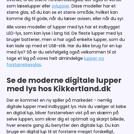
som læselupper eller
sylupper
. Disse modeller har et
større glas, så du kan se et større område, hvilket kan
komme dig til gode, når du læser avisen, eller når du syr.
Alle vores modeller af lupper med lys har et indbygget
LED-lys, som kan lyse i lang tid. De fleste lupper med lys
bruger batterier, men vi har også enkelte lupper, som du
kan lade op med et USB-stik. Har du ikke brug for en lup
med lys? Så er du selvfølgelig også velkommen til at
tage et kig på vores helt almindelige
lupper og
forstørrelsesglas
.
Se de moderne digitale lupper
med lys hos Kikkertland.dk
Der er kommet en ny spiller på markedet - nemlig
digitale lupper med indbygget lys. Hvis du vælger at købe
en digital lup, bliver forstørrelsen vist på en skærm på
selve luppen, som sikrer dig et optimalt og skarpt billede,
hver eneste gang du benytter den digitale lup. Du kan
bruge en digital lup til at forstørre meget forskelligt,