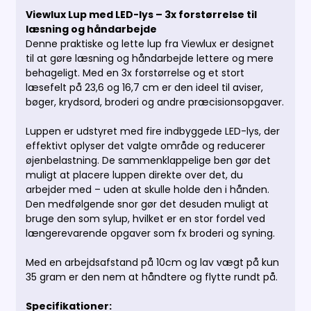
Viewlux Lup med LED-lys – 3x forstørrelse til
læsning og håndarbejde
Denne praktiske og lette lup fra Viewlux er designet
til at gøre læsning og håndarbejde lettere og mere
behageligt. Med en 3x forstørrelse og et stort
læsefelt på 23,6 og 16,7 cm er den ideel til aviser,
bøger, krydsord, broderi og andre præcisionsopgaver.
Luppen er udstyret med fire indbyggede LED-lys, der
effektivt oplyser det valgte område og reducerer
øjenbelastning. De sammenklappelige ben gør det
muligt at placere luppen direkte over det, du
arbejder med – uden at skulle holde den i hånden.
Den medfølgende snor gør det desuden muligt at
bruge den som sylup, hvilket er en stor fordel ved
længerevarende opgaver som fx broderi og syning.
Med en arbejdsafstand på 10cm og lav vægt på kun
35 gram er den nem at håndtere og flytte rundt på.
Specifikationer: