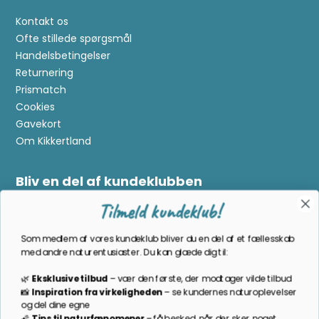
Kontakt os
Ofte stillede spørgsmål
Handelsbetingelser
Returnering
Prismatch
Tilmeld kundeklub!
Cookies
Gavekort
Som medlem af vores kundeklub bliver du en del af et fællesskab
Om Kikkertland
med andre naturentusiaster. Du kan glæde dig til:
🌿
Eksklusive tilbud
–
vær den første, der modtager vilde tilbud
Bliv en del af kundeklubben
📸
Inspiration
fra
virkeligheden
–
se
kundernes
naturoplevelser
og
del
dine
egne
Som medlem bliver du opdateret på nyheder, månedens
🌠
Tips
til
naturfænomener
–
få
besked,
når
der
sker
noget
prisbasker, spændende kampagner og meget mere!
særligt
i
naturen,
du
ikke
må
gå
glip
af
📚
Guides
og
produktviden
–
vi
deler
vores
erfaring,
så
du
får
TILMELD NYHEDSBREV
det
rigtige
udstyr
og
de
bedste
råd
📬
A
ltid s
karpe priser
og
nyheder
direkte
i
din
indbakke
Følg os på facebook