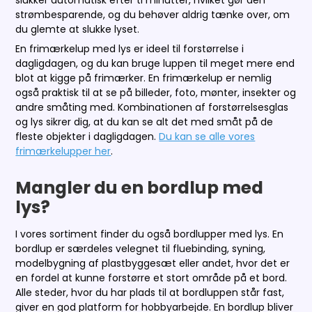
strømbesparende, og du behøver aldrig tænke over, om
du glemte at slukke lyset.
En frimærkelup med lys er ideel til forstørrelse i
dagligdagen, og du kan bruge luppen til meget mere end
blot at kigge på frimærker. En frimærkelup er nemlig
også praktisk til at se på billeder, foto, mønter, insekter og
andre småting med. Kombinationen af forstørrelsesglas
og lys sikrer dig, at du kan se alt det med småt på de
fleste objekter i dagligdagen.
Du kan se alle vores
frimærkelupper her
.
Mangler du en bordlup med
lys?
I vores sortiment finder du også bordlupper med lys. En
bordlup er særdeles velegnet til fluebinding, syning,
modelbygning af plastbyggesæt eller andet, hvor det er
en fordel at kunne forstørre et stort område på et bord.
Alle steder, hvor du har plads til at bordluppen står fast,
giver en god platform for hobbyarbejde. En bordlup bliver