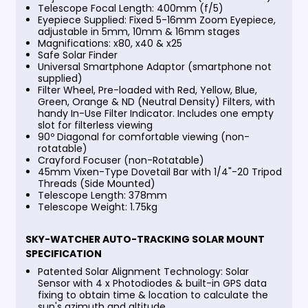
Telescope Focal Length: 400mm (f/5)
Eyepiece Supplied: Fixed 5-16mm Zoom Eyepiece,
adjustable in 5mm, 10mm & 16mm stages
Magnifications: x80, x40 & x25
Safe Solar Finder
Universal Smartphone Adaptor (smartphone not
supplied)
Filter Wheel, Pre-loaded with Red, Yellow, Blue,
Green, Orange & ND (Neutral Density) Filters, with
handy In-Use Filter Indicator. Includes one empty
slot for filterless viewing
90º Diagonal for comfortable viewing (non-
rotatable)
Crayford Focuser (non-Rotatable)
45mm Vixen-Type Dovetail Bar with 1/4"-20 Tripod
Threads (Side Mounted)
Telescope Length: 378mm
Telescope Weight: 1.75kg
SKY-WATCHER AUTO-TRACKING SOLAR MOUNT
SPECIFICATION
Patented Solar Alignment Technology: Solar
Sensor with 4 x Photodiodes & built-in GPS data
fixing to obtain time & location to calculate the
sun's azimuth and altitude