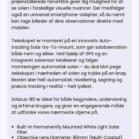
præinstallerede farvefiltre giver dig mulighed for at
se solen i forskellige visuelle nuancer. Der medfølger
også en universal smartphone-adapter, så du nemt
kan tage billeder af dine observationer direkte med
mobilen.
Teleskopet er monteret på en innovativ Auto-
tracking Solar Go-To-mount, som gør solobservation
både nem og sikker. Ved hjælp af GPS og en
integreret solsensor lokaliserer og følger
monteringen automatisk solen – du skal blot pege
teleskopet i nærheden af solen og trykke på en knap.
Resten sker helt automatisk: nivellering, søgning og
præcis tracking i realtid – helt lydløst.
Solarus-80 er ideel for både begyndere, undervisning
og erfarne brugere, og giver en engagerende måde
at udforske vores nærmeste stjerne på.
Built-in Permanently Mounted White Light Solar
Filter
Objective Lens Diameter: 80mm (Multi-Coated)