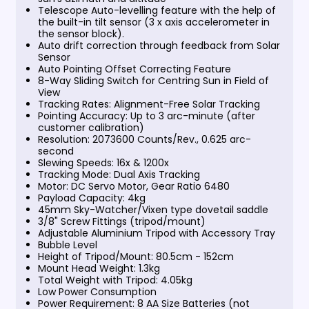
Telescope Auto-levelling feature with the help of
the built-in tilt sensor (3 x axis accelerometer in
the sensor block).
Auto drift correction through feedback from Solar
Sensor
Auto Pointing Offset Correcting Feature
8-Way Sliding Switch for Centring Sun in Field of
View
Tracking Rates: Alignment-Free Solar Tracking
Pointing Accuracy: Up to 3 arc-minute (after
customer calibration)
Resolution: 2073600 Counts/Rev., 0.625 arc-
second
Slewing Speeds: 16x & 1200x
Tracking Mode: Dual Axis Tracking
Motor: DC Servo Motor, Gear Ratio 6480
Payload Capacity: 4kg
45mm Sky-Watcher/Vixen type dovetail saddle
3/8" Screw Fittings (tripod/mount)
Adjustable Aluminium Tripod with Accessory Tray
Bubble Level
Height of Tripod/Mount: 80.5cm - 152cm
Mount Head Weight: 1.3kg
Total Weight with Tripod: 4.05kg
Low Power Consumption
Power Requirement: 8 AA Size Batteries (not