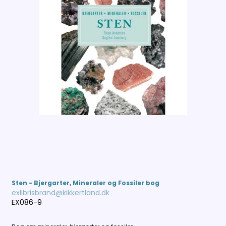
Sten - Bjergarter, Mineraler og Fossiler bog
exlibrisbrand@kikkertland.dk
EX086-9