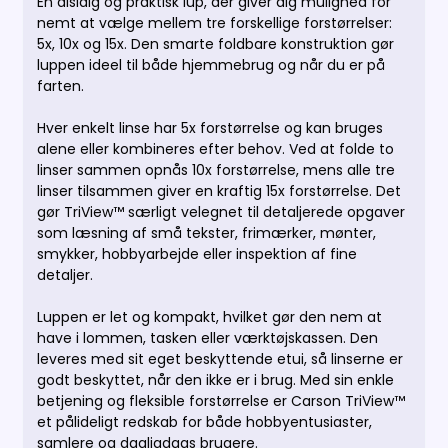
En alsidig og praktisk lup, der giver dig mulighed for
nemt at vælge mellem tre forskellige forstørrelser:
5x, 10x og 15x. Den smarte foldbare konstruktion gør
luppen ideel til både hjemmebrug og når du er på
farten.
Hver enkelt linse har 5x forstørrelse og kan bruges
alene eller kombineres efter behov. Ved at folde to
linser sammen opnås 10x forstørrelse, mens alle tre
linser tilsammen giver en kraftig 15x forstørrelse. Det
gør TriView™ særligt velegnet til detaljerede opgaver
som læsning af små tekster, frimærker, mønter,
smykker, hobbyarbejde eller inspektion af fine
detaljer.
Luppen er let og kompakt, hvilket gør den nem at
have i lommen, tasken eller værktøjskassen. Den
leveres med sit eget beskyttende etui, så linserne er
godt beskyttet, når den ikke er i brug. Med sin enkle
betjening og fleksible forstørrelse er Carson TriView™
et pålideligt redskab for både hobbyentusiaster,
samlere og dagligdags brugere.