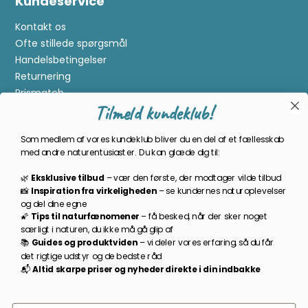
Kundeservice
Kontakt os
Ofte stillede spørgsmål
Handelsbetingelser
Returnering
Prismatch
Tilmeld kundeklub!
Cookies
Gavekort
Som medlem af vores kundeklub bliver du en del af et fællesskab
Om Kikkertland
med andre naturentusiaster. Du kan glæde dig til:
🌿
Eksklusive tilbud
–
vær den første, der modtager vilde tilbud
Bliv en del af kundeklubben
📸
Inspiration
fra
virkeligheden
–
se
kundernes
naturoplevelser
og
del
dine
egne
Som medlem bliver du opdateret på nyheder, månedens
🌠
Tips
til
naturfænomener
–
få
besked,
når
der
sker
noget
prisbasker, spændende kampagner og meget mere!
særligt
i
naturen,
du
ikke
må
gå
glip
af
📚
Guides
og
produktviden
–
vi
deler
vores
erfaring,
så
du
får
TILMELD NYHEDSBREV
det
rigtige
udstyr
og
de
bedste
råd
📬
A
ltid s
karpe priser
og
nyheder
direkte
i
din
indbakke
Følg os på facebook