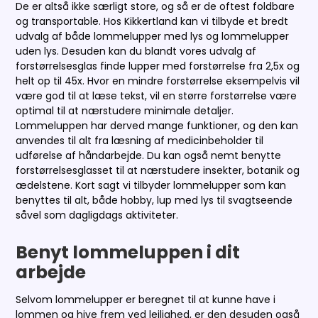
De er altså ikke særligt store, og så er de oftest foldbare
og transportable. Hos Kikkertland kan vi tilbyde et bredt
udvalg af både lommelupper med lys og lommelupper
uden lys. Desuden kan du blandt vores udvalg af
forstørrelsesglas finde lupper med forstørrelse fra 2,5x og
helt op til 45x. Hvor en mindre forstørrelse eksempelvis vil
være god til at læse tekst, vil en større forstørrelse være
optimal til at nærstudere minimale detaljer.
Lommeluppen har derved mange funktioner, og den kan
anvendes til alt fra læsning af medicinbeholder til
udførelse af håndarbejde. Du kan også nemt benytte
forstørrelsesglasset til at nærstudere insekter, botanik og
ædelstene. Kort sagt vi tilbyder lommelupper som kan
benyttes til alt, både hobby, lup med lys til svagtseende
såvel som dagligdags aktiviteter.
Benyt lommeluppen i dit
arbejde
Selvom lommelupper er beregnet til at kunne have i
lommen og hive frem ved lejlighed, er den desuden også