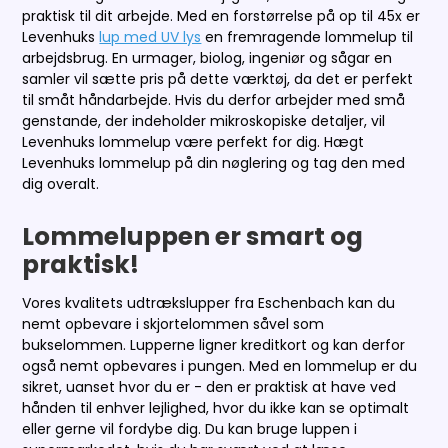
praktisk til dit arbejde. Med en forstørrelse på op til 45x er
Levenhuks
lup med UV lys
en fremragende lommelup til
arbejdsbrug. En urmager, biolog, ingeniør og sågar en
samler vil sætte pris på dette værktøj, da det er perfekt
til småt håndarbejde. Hvis du derfor arbejder med små
genstande, der indeholder mikroskopiske detaljer, vil
Levenhuks lommelup være perfekt for dig. Hægt
Levenhuks lommelup på din nøglering og tag den med
dig overalt.
Lommeluppen er smart og
praktisk!
Vores kvalitets udtrækslupper fra Eschenbach kan du
nemt opbevare i skjortelommen såvel som
bukselommen. Lupperne ligner kreditkort og kan derfor
også nemt opbevares i pungen. Med en lommelup er du
sikret, uanset hvor du er - den er praktisk at have ved
hånden til enhver lejlighed, hvor du ikke kan se optimalt
eller gerne vil fordybe dig. Du kan bruge luppen i