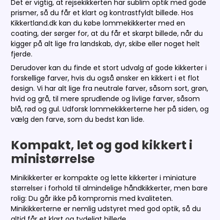
Det er vigtig, at rejsekikkerten har sublim optik med gode
prismer, så du får et klart og kontrastfyldt billede. Hos
Kikkertland.dk kan du købe lommekikkerter med en
coating, der sørger for, at du får et skarpt billede, når du
kigger på alt lige fra landskab, dyr, skibe eller noget helt
fjerde.
Derudover kan du finde et stort udvalg af gode kikkerter i
forskellige farver, hvis du også ønsker en kikkert i et flot
design. Vi har alt lige fra neutrale farver, såsom sort, grøn,
hvid og grå, til mere sprudlende og livlige farver, såsom
blå, rød og gul. Udforsk lommekikkerterne her på siden, og
vælg den farve, som du bedst kan lide.
Kompakt, let og god kikkert i
ministørrelse
Minikikkerter er kompakte og lette kikkerter i miniature
størrelser i forhold til almindelige håndkikkerter, men bare
rolig: Du går ikke på kompromis med kvaliteten.
Minikikkerterne er nemlig udstyret med god optik, så du
altid får et klart og tydeligt billede.