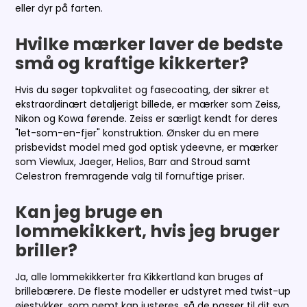
eller dyr på farten.
Hvilke mærker laver de bedste
små og kraftige kikkerter?
Hvis du søger topkvalitet og fasecoating, der sikrer et
ekstraordinært detaljerigt billede, er mærker som Zeiss,
Nikon og Kowa førende. Zeiss er særligt kendt for deres
"let-som-en-fjer" konstruktion. Ønsker du en mere
prisbevidst model med god optisk ydeevne, er mærker
som Viewlux, Jaeger, Helios, Barr and Stroud samt
Celestron fremragende valg til fornuftige priser.
Kan jeg bruge en
lommekikkert, hvis jeg bruger
briller?
Ja, alle lommekikkerter fra Kikkertland kan bruges af
brillebærere. De fleste modeller er udstyret med twist-up
øjestykker, som nemt kan justeres, så de passer til dit syn