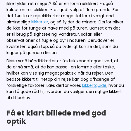
ikke fylder ret meget? Så er en lommekikkert - også
kaldet en rejsekikkert - et godt valg af flere grunde. For
det første er rejsekikkerter meget lettere i vægt end
almindelige
kikkerter
, og så fylder de mindre. Derfor bliver
de ikke for tunge at have med på turen, uanset om det
er til brug på sightseeing, vandretur, safari eller
observationer af fugle og dyr i naturen. Derudover er
kvaliteten også i top, så du tydeligt kan se det, som du
kigger på gennem linsen.
Disse små håndkikkerter er faktisk kendetegnet ved, at
de er så små, at de kan passe i en lomme eller taske,
hvilket kan vise sig meget praktisk, når du rejser. Den
bedste kikkert til netop din rejse kan dog afhænge af
forskellige faktorer. Læs derfor vores
kikkertguide
, hvor du
kan få gode råd til, hvordan du vælger den rigtige kikkert
til dit behov.
Få et klart billede med god
optik