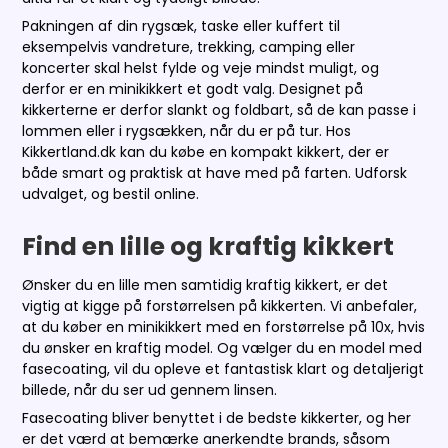
Pakningen af din rygsæk, taske eller kuffert til
eksempelvis vandreture, trekking, camping eller
koncerter skal helst fylde og veje mindst muligt, og
derfor er en minikikkert et godt valg. Designet på
kikkerterne er derfor slankt og foldbart, så de kan passe i
lommen eller i rygsækken, når du er på tur. Hos
Kikkertland.dk kan du købe en kompakt kikkert, der er
både smart og praktisk at have med på farten. Udforsk
udvalget, og bestil online.
Find en lille og kraftig kikkert
Ønsker du en lille men samtidig kraftig kikkert, er det
vigtig at kigge på forstørrelsen på kikkerten. Vi anbefaler,
at du køber en minikikkert med en forstørrelse på 10x, hvis
du ønsker en kraftig model. Og vælger du en model med
fasecoating, vil du opleve et fantastisk klart og detaljerigt
billede, når du ser ud gennem linsen.
Fasecoating bliver benyttet i de bedste kikkerter, og her
er det værd at bemærke anerkendte brands, såsom