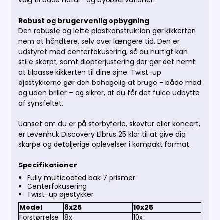
valg til både natur- og byobservationer.
Robust og brugervenlig opbygning
Den robuste og lette plastkonstruktion gør kikkerten
nem at håndtere, selv over længere tid. Den er
udstyret med centerfokusering, så du hurtigt kan
stille skarpt, samt diopterjustering der gør det nemt
at tilpasse kikkerten til dine øjne. Twist-up
øjestykkerne gør den behagelig at bruge – både med
og uden briller – og sikrer, at du får det fulde udbytte
af synsfeltet.
Uanset om du er på storbyferie, skovtur eller koncert,
er Levenhuk Discovery Elbrus 25 klar til at give dig
skarpe og detaljerige oplevelser i kompakt format.
Specifikationer
Fully multicoated bak 7 prismer
Centerfokusering
Twist-up øjestykker
Model
8x25
10x25
Forstørrelse
8x
10x