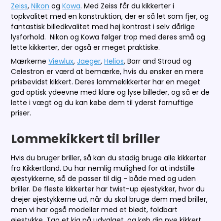
Zeiss
,
Nikon
og
Kowa
. Med Zeiss får du kikkerter i
topkvalitet med en konstruktion, der er så let som fjer, og
fantastisk billedkvalitet med høj kontrast i selv dårlige
lysforhold. Nikon og Kowa følger trop med deres små og
lette kikkerter, der også er meget praktiske.
Mærkerne
Viewlux
,
Jaeger
,
Helios
, Barr and Stroud og
Celestron er værd at bemærke, hvis du ønsker en mere
prisbevidst kikkert. Deres lommekikkerter har en meget
god optisk ydeevne med klare og lyse billeder, og så er de
lette i vægt og du kan købe dem til yderst fornuftige
priser.
Lommekikkert til briller
Hvis du bruger briller, så kan du stadig bruge alle kikkerter
fra Kikkertland. Du har nemlig mulighed for at indstille
øjestykkerne, så de passer til dig - både med og uden
briller. De fleste kikkerter har twist-up øjestykker, hvor du
drejer øjestykkerne ud, når du skal bruge dem med briller,
men vi har også modeller med et blødt, foldbart
øjestykke. Tag et kig på udvalget, og køb din nye kikkert