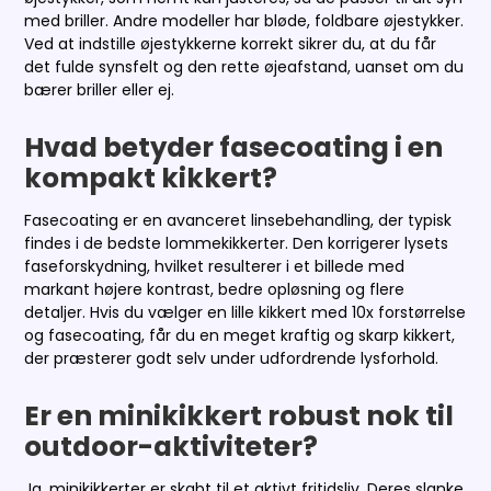
med briller. Andre modeller har bløde, foldbare øjestykker.
Ved at indstille øjestykkerne korrekt sikrer du, at du får
det fulde synsfelt og den rette øjeafstand, uanset om du
bærer briller eller ej.
Hvad betyder fasecoating i en
kompakt kikkert?
Fasecoating er en avanceret linsebehandling, der typisk
findes i de bedste lommekikkerter. Den korrigerer lysets
faseforskydning, hvilket resulterer i et billede med
markant højere kontrast, bedre opløsning og flere
detaljer. Hvis du vælger en lille kikkert med 10x forstørrelse
og fasecoating, får du en meget kraftig og skarp kikkert,
der præsterer godt selv under udfordrende lysforhold.
Er en minikikkert robust nok til
outdoor-aktiviteter?
Ja, minikikkerter er skabt til et aktivt fritidsliv. Deres slanke