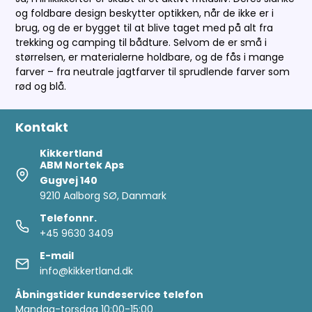
og foldbare design beskytter optikken, når de ikke er i
brug, og de er bygget til at blive taget med på alt fra
trekking og camping til bådture. Selvom de er små i
størrelsen, er materialerne holdbare, og de fås i mange
farver – fra neutrale jagtfarver til sprudlende farver som
rød og blå.
Kontakt
Kikkertland
ABM Nortek Aps
Gugvej 140
9210 Aalborg SØ, Danmark
Telefonnr.
+45 9630 3409
E-mail
info@kikkertland.dk
Åbningstider kundeservice telefon
Mandag-torsdag 10:00-15:00