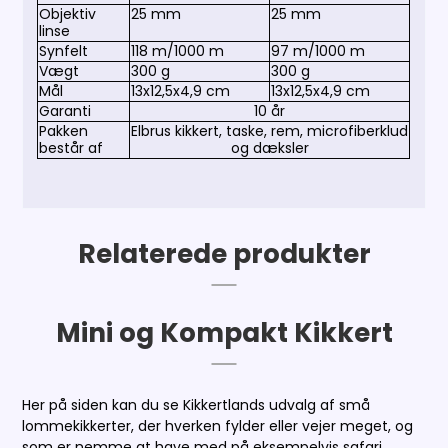
Objektiv
25 mm
25 mm
linse
Synfelt
118 m/1000 m
97 m/1000 m
Vægt
300 g
300 g
Mål
13x12,5x4,9 cm
13x12,5x4,9 cm
Garanti
10 år
Pakken
Elbrus kikkert, taske, rem, microfiberklud
består af
og dæksler
Relaterede produkter
Mini og Kompakt Kikkert
Her på siden kan du se Kikkertlands udvalg af små
lommekikkerter, der hverken fylder eller vejer meget, og
som er nemme at have med på eksempelvis safari,