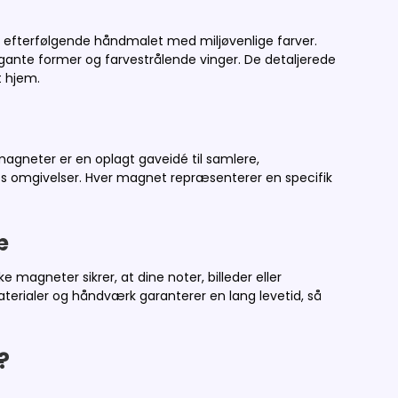
 efterfølgende håndmalet med miljøvenlige farver.
gante former og farvestrålende vinger. De detaljerede
t hjem.
magneter er en oplagt gaveidé til samlere,
eres omgivelser. Hver magnet repræsenterer en specifik
æ
agneter sikrer, at dine noter, billeder eller
aterialer og håndværk garanterer en lang levetid, så
?