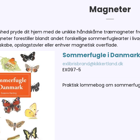
Magneter
nhed pryde dit hjem med de unikke håndskårne træmagneter fra 
er forestiller blandt andet forskellige sommerfuglearter i livagt
leskabe, opslagstavler eller enhver magnetisk overflade.
Sommerfugle i Danmark
exlibrisbrand@kikkertland.dk
EX097-5
Praktisk lommebog om sommerfug