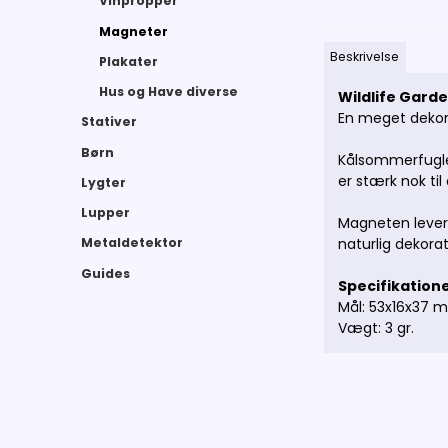
Vinpropper
Magneter
Beskrivelse
Plakater
Hus og Have diverse
Wildlife Gar
En meget dekor
Stativer
Børn
Kålsommerfugle
er stærk nok ti
Lygter
Lupper
Magneten levere
naturlig dekora
Metaldetektor
Guides
Specifikation
Mål: 53x16x37 
Vægt: 3 gr.