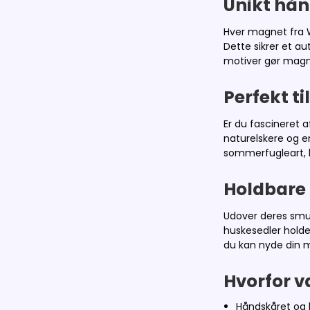
Unikt hån
Hver magnet fra W
Dette sikrer et a
motiver gør magnet
Perfekt t
Er du fascineret 
naturelskere og e
sommerfugleart, h
Holdbare 
Udover deres smuk
huskesedler holde
du kan nyde din 
Hvorfor 
Håndskåret og h