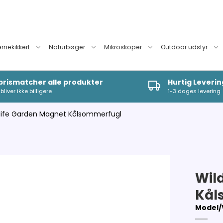
ernekikkert
Naturbøger
Mikroskoper
Outdoor udstyr
 prismatcher alle produkter
Hurtig Leverin
bliver ikke billigere
1-3 dages levering
life Garden Magnet Kålsommerfugl
Wil
Kål
Model/