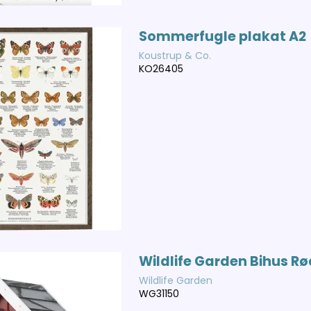
Sommerfugle plakat A2
Koustrup & Co.
KO26405
Wildlife Garden Bihus Rø
Wildlife Garden
WG31150