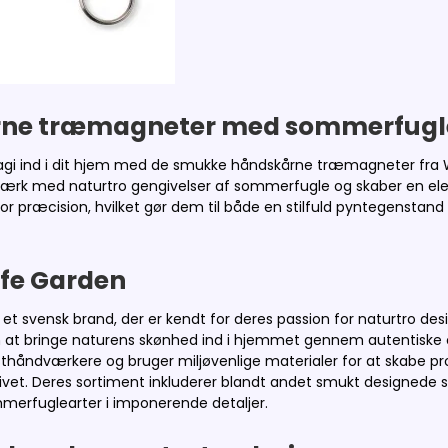
ne træmagneter med sommerfugle 
agi ind i dit hjem med de smukke håndskårne træmagneter fra Wi
værk med naturtro gengivelser af sommerfugle og skaber en ele
 præcision, hvilket gør dem til både en stilfuld pyntegenstand o
ife Garden
r et svensk brand, der er kendt for deres passion for naturtro 
 at bringe naturens skønhed ind i hjemmet gennem autentiske o
håndværkere og bruger miljøvenlige materialer for at skabe pro
elivet. Deres sortiment inkluderer blandt andet smukt designe
merfuglearter i imponerende detaljer.