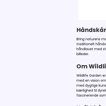
Håndskår
Bring naturens m
traditionelt hånd
håndlavet med stor
billeder.
Om Wildl
Wildlife Garden e
med en vision om
med dygtige kunst
kærlighed til dyr
fascinerende som