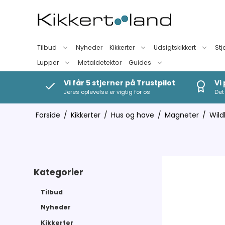
Tilbud
Nyheder
Kikkerter
Udsigtskikkert
Stj
Lupper
Metaldetektor
Guides
Vi får 5 stjerner på Trustpilot
Vi
Jeres oplevelse er vigtig for os
Det 
Forside
/
Kikkerter
/
Hus og have
/
Magneter
/
Wild
Kategorier
Tilbud
Nyheder
Kikkerter