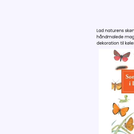
Lad naturens skø
håndmalede magnet
dekoration til kø