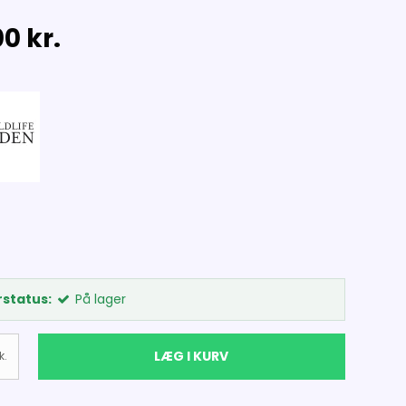
0 kr.
status:
På lager
LÆG I KURV
k.