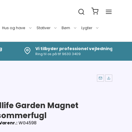
Hus og have
Stativer
Børn
Lygter
g
Vi tilbyder professionel vejledning
Ring til os på tlf 9630 3409
dlife Garden Magnet
sommerfugl
Varenr.:
WG4598