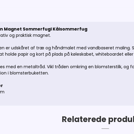
den Magnet Sommerfugl Kålsommerfug
ativ og praktisk magnet.
n er udskåret af træ og håndmalet med vandbaseret maling. So
l at holde papir og kort på plads på køleskabet, whiteboardet elle
s med en metaltråd. Vikl tråden omkring en blomsterstilk, og 
tion i blomsterbuketten.
er
mm
Relaterede produ