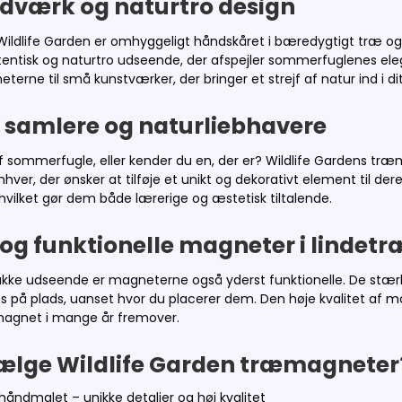
dværk og naturtro design
ildlife Garden er omhyggeligt håndskåret i bæredygtigt træ og
utentisk og naturtro udseende, der afspejler sommerfuglenes ele
erne til små kunstværker, der bringer et strejf af natur ind i di
il samlere og naturliebhavere
af sommerfugle, eller kender du en, der er? Wildlife Gardens træ
nhver, der ønsker at tilføje et unikt og dekorativt element til d
vilket gør dem både lærerige og æstetisk tiltalende.
og funktionelle magneter i lindetr
ke udseende er magneterne også yderst funktionelle. De stærke m
s på plads, uanset hvor du placerer dem. Den høje kvalitet af m
magnet i mange år fremover.
vælge Wildlife Garden træmagneter
åndmalet – unikke detaljer og høj kvalitet