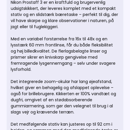
Nikon Prostaff 3 er en kraftfuld og brugervenlig
udsigtskikkert, der leveres komplet med et kompakt
stativ og en slidstærk bæretaske – perfekt til dig, der
vil have skarpe og klare observationer i naturen, på
jagt eller til fuglekiggeri.
Med en variabel forstørrelse fra 16x til 48x og en
lysstærk 60 mm frontlinse, får du både fleksibilitet
og høj billedkvalitet. De flerlagsbelagte linser og
prismer sikrer en knivskarp gengivelse med
fremragende lysgennemgang – selv under svagere
lysforhold.
Det integrerede zoom-okular har lang øjeafstand,
hvilket giver en behagelig og afslappet oplevelse –
også for brillebrugere. Kikkerten er 100% vandtæt og
dugfri, omgivet af en stødabsorberende
gummiarmering, som gør den velegnet til brug i al
slags vejr og krævende terræn.
Det medfølgende stativ kan justeres op til 92 cm i