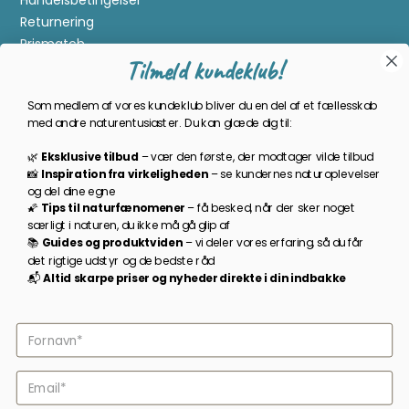
Handelsbetingelser
Returnering
Prismatch
Tilmeld kundeklub!
Cookies
Gavekort
Som medlem af vores kundeklub bliver du en del af et fællesskab
Om Kikkertland
med andre naturentusiaster. Du kan glæde dig til:
🌿
Eksklusive tilbud
–
vær den første, der modtager vilde tilbud
Bliv en del af kundeklubben
📸
Inspiration
fra
virkeligheden
–
se
kundernes
naturoplevelser
og
del
dine
egne
Som medlem bliver du opdateret på nyheder, månedens
🌠
Tips
til
naturfænomener
–
få
besked,
når
der
sker
noget
prisbasker, spændende kampagner og meget mere!
særligt
i
naturen,
du
ikke
må
gå
glip
af
📚
Guides
og
produktviden
–
vi
deler
vores
erfaring,
så
du
får
TILMELD NYHEDSBREV
det
rigtige
udstyr
og
de
bedste
råd
📬
A
ltid s
karpe priser
og
nyheder
direkte
i
din
indbakke
Følg os på facebook
2026 © Kikkertland.