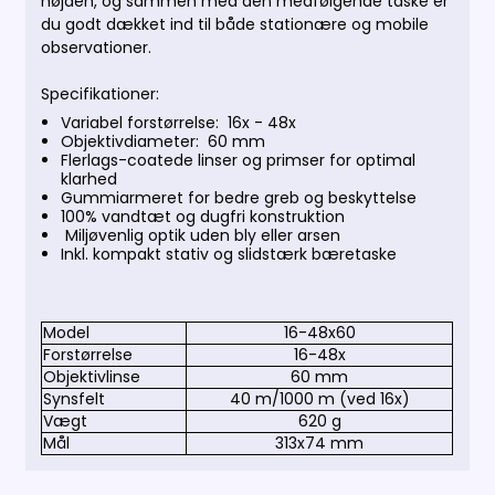
højden, og sammen med den medfølgende taske er
du godt dækket ind til både stationære og mobile
observationer.
Specifikationer:
Variabel forstørrelse: 16x - 48x
Objektivdiameter: 60 mm
Flerlags-coatede linser og primser for optimal
klarhed
Gummiarmeret for bedre greb og beskyttelse
100% vandtæt og dugfri konstruktion
Miljøvenlig optik uden bly eller arsen
Inkl. kompakt stativ og slidstærk bæretaske
Model
16-48x60
Forstørrelse
16-48x
Objektivlinse
60 mm
Synsfelt
40 m/1000 m (ved 16x)
Vægt
620 g
Mål
313x74 mm