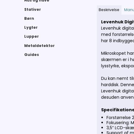
Hus og have
Stativer
Beskrivelse
Manu
Børn
Levenhuk Digi
Lygter
Leve
nhuk digit
med forstørrels
Lupper
har 8 indbygged
Metaldetektor
Mikroskopet har
Guides
skærmen er i hø
lysstyrke, eksp
Du kan nemt til
harddisk. Denne
Levenhuk digita
desuden anvendes
Specifikation
Forstørrelse
Fokusering: 
3,5” LCD-skæ
Support af m