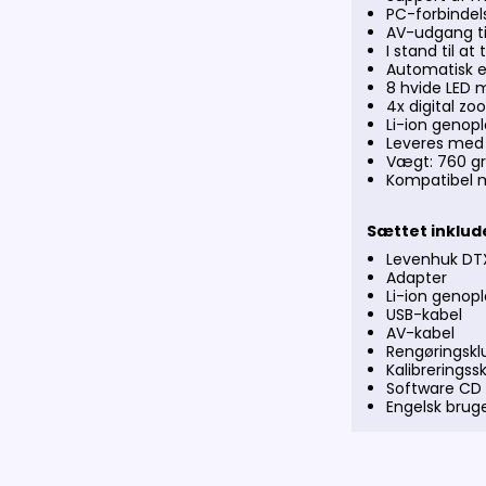
PC-forbindels
AV-udgang til 
I stand til at
Automatisk e
8 hvide LED m
4x digital z
Li-ion genopl
Leveres med s
Vægt: 760 g
Kompatibel m
Sættet inklud
Levenhuk DT
Adapter
Li-ion genopl
USB-kabel
AV-kabel
Rengøringskl
Kalibreringss
Software CD
Engelsk brug