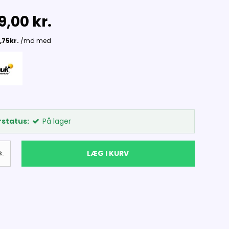
9,00 kr.
status:
På lager
LÆG I KURV
k.