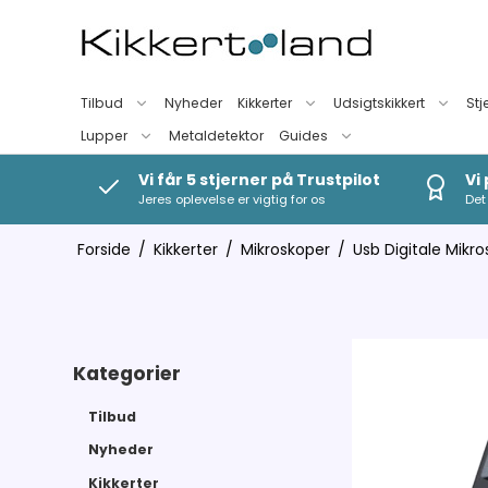
Tilbud
Nyheder
Kikkerter
Udsigtskikkert
Stj
Lupper
Metaldetektor
Guides
Vi får 5 stjerner på Trustpilot
Vi
Jeres oplevelse er vigtig for os
Det 
Forside
/
Kikkerter
/
Mikroskoper
/
Usb Digitale Mikr
Kategorier
Tilbud
Nyheder
Kikkerter