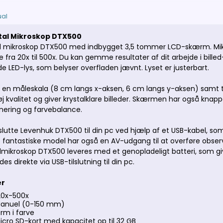
al
tal Mikroskop DTX500
al mikroskop DTX500 med indbygget 3,5 tommer LCD-skærm. Mikro
e fra 20x til 500x. Du kan gemme resultater af dit arbejde i bille
e LED-lys, som belyser overfladen jævnt. Lyset er justerbart.
 en måleskala (8 cm langs x-aksen, 6 cm langs y-aksen) samt t
j kvalitet og giver krystalklare billeder. Skærmen har også knapp
onering og farvebalance.
slutte Levenhuk DTX500 til din pc ved hjælp af et USB-kabel, som 
 fantastiske model har også en AV-udgang til at overføre observe
lmikroskop DTX500 leveres med et genopladeligt batteri, som give
 direkte via USB-tilslutning til din pc.
er
 20x-500x
Manuel (0-150 mm)
rm i farve
icro SD-kort med kapacitet op til 32 GB