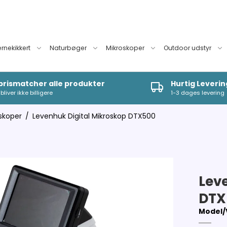
ernekikkert
Naturbøger
Mikroskoper
Outdoor udstyr
 prismatcher alle produkter
Hurtig Leverin
bliver ikke billigere
1-3 dages levering
oskoper
/
Levenhuk Digital Mikroskop DTX500
Lev
DTX
Model/