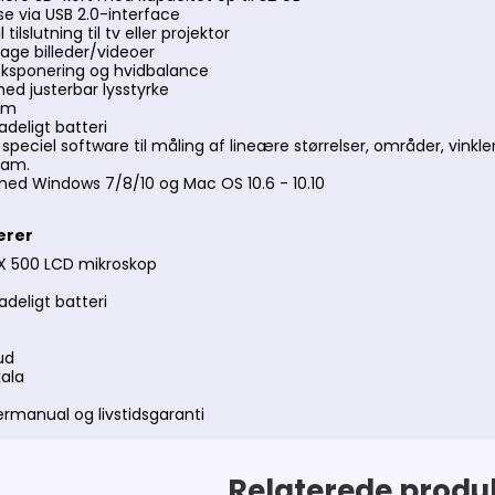
e via USB 2.0-interface
tilslutning til tv eller projektor
 tage billeder/videoer
ksponering og hvidbalance
ed justerbar lysstyrke
oom
adeligt batteri
peciel software til måling af lineære størrelser, områder, vinkle
ram.
ed Windows 7/8/10 og Mac OS 10.6 - 10.10
erer
X 500 LCD mikroskop
adeligt batteri
ud
kala
ermanual og livstidsgaranti
Relaterede produ