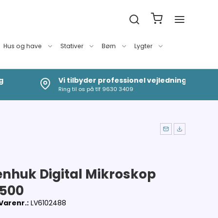
Hus og have
Stativer
Børn
Lygter
g
Vi tilbyder professionel vejledning
Ring til os på tlf 9630 3409
enhuk Digital Mikroskop
500
Varenr.:
LV6102488