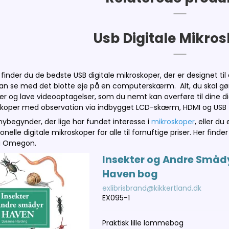
Usb Digitale Mikro
 finder du de bedste USB digitale mikroskoper, der er designet ti
kan se med det blotte øje på en computerskærm. Alt, du skal gøre 
er og lave videooptagelser, som du nemt kan overføre til dine digi
oskoper med observation via indbygget LCD-skærm, HDMI og USB 
ybegynder, der lige har fundet interesse i
mikroskoper
, eller du
onelle digitale mikroskoper for alle til fornuftige priser. Her fi
og Omegon.
Insekter og Andre Smådy
Haven bog
exlibrisbrand@kikkertland.dk
EX095-1
Praktisk lille lommebog