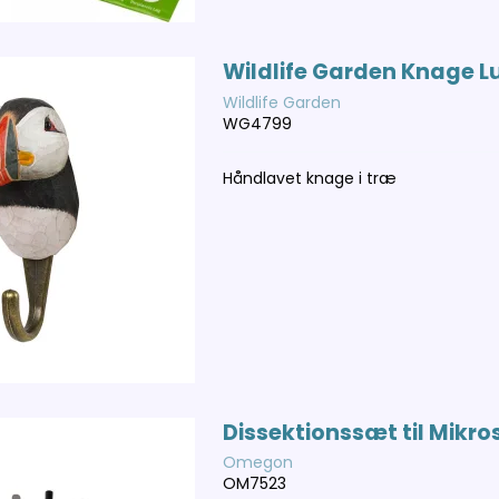
Wildlife Garden Knage 
Wildlife Garden
WG4799
Håndlavet knage i træ
Dissektionssæt til Mikro
Omegon
OM7523