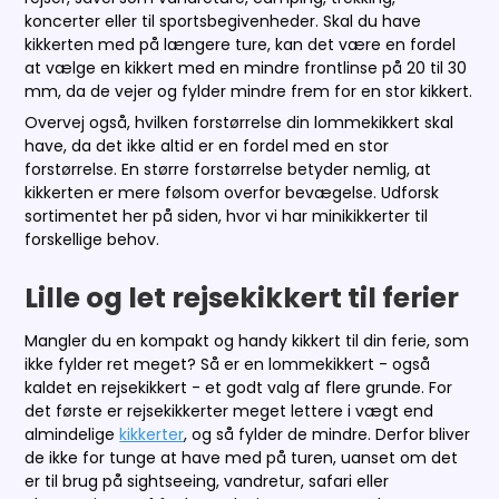
koncerter eller til sportsbegivenheder. Skal du have
kikkerten med på længere ture, kan det være en fordel
at vælge en kikkert med en mindre frontlinse på 20 til 30
mm, da de vejer og fylder mindre frem for en stor kikkert.
Overvej også, hvilken forstørrelse din lommekikkert skal
have, da det ikke altid er en fordel med en stor
forstørrelse. En større forstørrelse betyder nemlig, at
kikkerten er mere følsom overfor bevægelse. Udforsk
sortimentet her på siden, hvor vi har minikikkerter til
forskellige behov.
Lille og let rejsekikkert til ferier
Mangler du en kompakt og handy kikkert til din ferie, som
ikke fylder ret meget? Så er en lommekikkert - også
kaldet en rejsekikkert - et godt valg af flere grunde. For
det første er rejsekikkerter meget lettere i vægt end
almindelige
kikkerter
, og så fylder de mindre. Derfor bliver
de ikke for tunge at have med på turen, uanset om det
er til brug på sightseeing, vandretur, safari eller