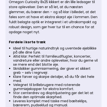
Omegon Curiosity 8x25 kikkert er din lille ledsager til
store oplevelser. Den er så let, at du næsten
glemmer, du bærer den – og så klar i billedet, at det
føles som at have et ekstra skarpt øje i lommen. Den
fuldt belagte optik er integreret i et ultrakompakt og
robust design, som gør hver tur til en chance for at
opdage noget nyt.
Fordele i korte træk
Ideel til hurtige naturindtryk og uventede øjeblikke
på alle dine ture.
Altid klar: Perfekt til familieudflugter, koncerter,
vandreture eller andre oplevelser, hvor du gerne vil
se mere end det blotte øje.
Skridsikker gummiarmering, der giver et sikkert
greb – selv i regnvejr.
Klare farver og skarpe detaljer, så du får det hele
med.
Velegnet til brillebrugere med roterende
gummiøjekopper for ekstra komfort.
Stor centerdrev og dioptrijustering gør det let at
finde den optimale skarphed.
Leveres komplet med taske med bælteklips,
bærerem, pudseklud og manual.