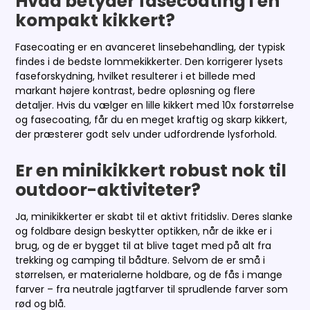
Hvad betyder fasecoating i en
kompakt kikkert?
Fasecoating er en avanceret linsebehandling, der typisk
findes i de bedste lommekikkerter. Den korrigerer lysets
faseforskydning, hvilket resulterer i et billede med
markant højere kontrast, bedre opløsning og flere
detaljer. Hvis du vælger en lille kikkert med 10x forstørrelse
og fasecoating, får du en meget kraftig og skarp kikkert,
der præsterer godt selv under udfordrende lysforhold.
Er en minikikkert robust nok til
outdoor-aktiviteter?
Ja, minikikkerter er skabt til et aktivt fritidsliv. Deres slanke
og foldbare design beskytter optikken, når de ikke er i
brug, og de er bygget til at blive taget med på alt fra
trekking og camping til bådture. Selvom de er små i
størrelsen, er materialerne holdbare, og de fås i mange
farver – fra neutrale jagtfarver til sprudlende farver som
rød og blå.