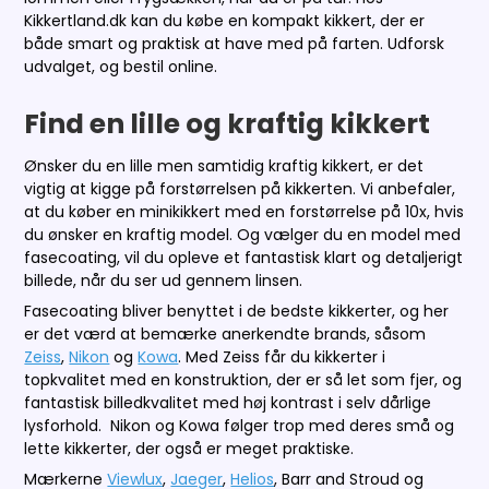
Kikkertland.dk kan du købe en kompakt kikkert, der er
både smart og praktisk at have med på farten. Udforsk
udvalget, og bestil online.
Find en lille og kraftig kikkert
Ønsker du en lille men samtidig kraftig kikkert, er det
vigtig at kigge på forstørrelsen på kikkerten. Vi anbefaler,
at du køber en minikikkert med en forstørrelse på 10x, hvis
du ønsker en kraftig model. Og vælger du en model med
fasecoating, vil du opleve et fantastisk klart og detaljerigt
billede, når du ser ud gennem linsen.
Fasecoating bliver benyttet i de bedste kikkerter, og her
er det værd at bemærke anerkendte brands, såsom
Zeiss
,
Nikon
og
Kowa
. Med Zeiss får du kikkerter i
topkvalitet med en konstruktion, der er så let som fjer, og
fantastisk billedkvalitet med høj kontrast i selv dårlige
lysforhold. Nikon og Kowa følger trop med deres små og
lette kikkerter, der også er meget praktiske.
Mærkerne
Viewlux
,
Jaeger
,
Helios
, Barr and Stroud og