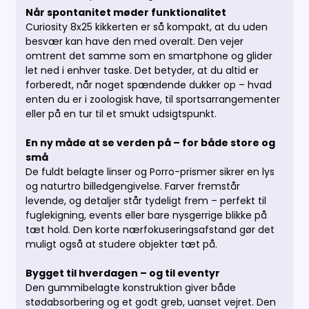
Når spontanitet møder funktionalitet
Curiosity 8x25 kikkerten er så kompakt, at du uden
besvær kan have den med overalt. Den vejer
omtrent det samme som en smartphone og glider
let ned i enhver taske. Det betyder, at du altid er
forberedt, når noget spændende dukker op – hvad
enten du er i zoologisk have, til sportsarrangementer
eller på en tur til et smukt udsigtspunkt.
En ny måde at se verden på – for både store og
små
De fuldt belagte linser og Porro-prismer sikrer en lys
og naturtro billedgengivelse. Farver fremstår
levende, og detaljer står tydeligt frem – perfekt til
fuglekigning, events eller bare nysgerrige blikke på
tæt hold. Den korte nærfokuseringsafstand gør det
muligt også at studere objekter tæt på.
Bygget til hverdagen – og til eventyr
Den gummibelagte konstruktion giver både
stødabsorbering og et godt greb, uanset vejret. Den