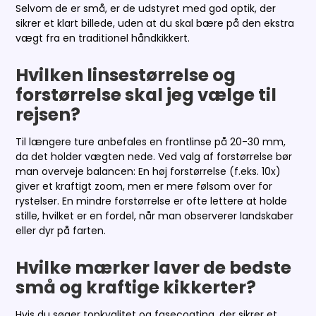
Selvom de er små, er de udstyret med god optik, der
sikrer et klart billede, uden at du skal bære på den ekstra
vægt fra en traditionel håndkikkert.
Hvilken linsestørrelse og
forstørrelse skal jeg vælge til
rejsen?
Til længere ture anbefales en frontlinse på 20-30 mm,
da det holder vægten nede. Ved valg af forstørrelse bør
man overveje balancen: En høj forstørrelse (f.eks. 10x)
giver et kraftigt zoom, men er mere følsom over for
rystelser. En mindre forstørrelse er ofte lettere at holde
stille, hvilket er en fordel, når man observerer landskaber
eller dyr på farten.
Hvilke mærker laver de bedste
små og kraftige kikkerter?
Hvis du søger topkvalitet og fasecoating, der sikrer et