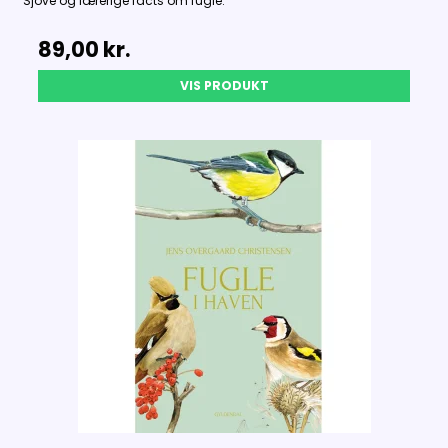
Sjove og lærerige facts om fugle.
89,00 kr.
VIS PRODUKT