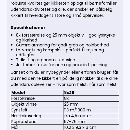
robuste kvalitet gør kikkerten oplagt til børnefamilier,
udendørsaktiviteter og alle, der ønsker en pålidelig
kikkert til hverdagens store og små oplevelser.
Specifikationer
8x forstørrelse og 25 mm objektiv – god lysstyrke
og klarhed
Gummiarmering for godt greb og holdbarhed
Letvægts og kompakt – perfekt til rejser og
udflugter
Tidløst og ergonomisk design
Justerbar fokus for nem og præcis tilpasning
Uanset om du er nybegynder eller erfaren bruger, får
du med denne kikkert en pålidelig makker til alle dine
udendørs oplevelser – hvor som helst, når som helst.
Model
8x25
Forstørrelse
8x
Objektivlinse
25 mm
Synsfelt
113 m/1000 m
Nærfokusering
fra 4,5 meter
Pupilafstand
57-76 mm
Mål
10,2 x 9,3 x 6 cm