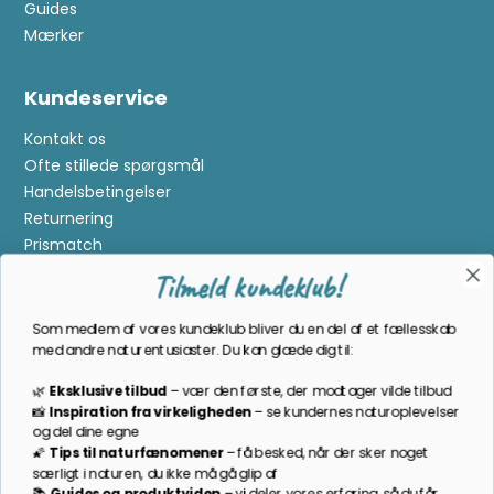
Guides
Mærker
Kundeservice
Kontakt os
Ofte stillede spørgsmål
Handelsbetingelser
Returnering
Prismatch
Tilmeld kundeklub!
Cookies
Gavekort
Som medlem af vores kundeklub bliver du en del af et fællesskab
Om Kikkertland
med andre naturentusiaster. Du kan glæde dig til:
🌿
Eksklusive tilbud
–
vær den første, der modtager vilde tilbud
Bliv en del af kundeklubben
📸
Inspiration
fra
virkeligheden
–
se
kundernes
naturoplevelser
og
del
dine
egne
Som medlem bliver du opdateret på nyheder, månedens
🌠
Tips
til
naturfænomener
–
få
besked,
når
der
sker
noget
prisbasker, spændende kampagner og meget mere!
særligt
i
naturen,
du
ikke
må
gå
glip
af
📚
Guides
og
produktviden
–
vi
deler
vores
erfaring,
så
du
får