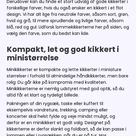
Derudover kan du finde et stort udvalg af gode kikkerter i
forskellige farver, hvis du også ønsker en kikkert i et flot
design. Vi har alt lige fra neutrale farver, såsom sort, grøn,
hvid og grå, til mere sprudlende og livlige farver, såsom
blå, rød og gul. Udforsk lommekikkerterne her på siden, og
vælg den farve, som du bedst kan lide.
Kompakt, let og god kikkert i
ministørrelse
Minikikkerter er kompakte og lette kikkerter i miniature
størrelser i forhold til almindelige håndkikkerter, men bare
rolig: Du går ikke på kompromis med kvaliteten.
Minikikkerterne er nemlig udstyret med god optik, så du
altid får et klart og tydeligt billede.
Pakningen af din rygsæk, taske eller kuffert til
eksempelvis vandreture, trekking, camping eller
koncerter skal helst fylde og veje mindst muligt, og
derfor er en minikikkert et godt valg. Designet på
kikkerterne er derfor slankt og foldbart, så de kan passe i
lommen eller i rygsækken, når du er på tur. Hos