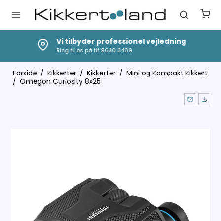
Vi tilbyder professionel vejledning
Ring til os på tlf 9630 3409
Forside
/
Kikkerter
/
Kikkerter
/
Mini og Kompakt Kikkert
/
Omegon Curiosity 8x25