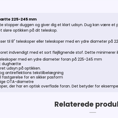
ætte 225-245 mm
 stopper duggen og giver dig et klart udsyn. Dug kan være et
t sløre optikken på dit teleskop.
er til 8" teleskoper eller teleskoper med en ydre diameter på 
ret indvendigt med et sort fløjllignende stof. Dette minimerer 
 teleskoper med en ydre diameter foran på 225-245 mm
ast dughætte
øret udsyn på optikken.
og antireflektions tekstilbelægning
l fastgørelse for en sikker pasform
ellige OTA-diametre
skoper, der har en optisk overflade foran. Det betyder for ekse
Relaterede produ