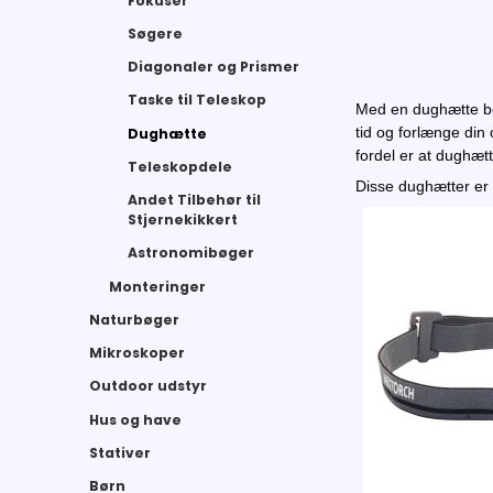
Fokuser
Søgere
Diagonaler og Prismer
Taske til Teleskop
Med en dughætte bes
tid og forlænge din
Dughætte
fordel er at dughætt
Teleskopdele
Disse dughætter er 
Andet Tilbehør til
Stjernekikkert
Astronomibøger
Monteringer
Naturbøger
Mikroskoper
Outdoor udstyr
Hus og have
Stativer
Børn