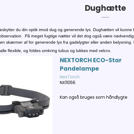
Dughætte
kytter du din optik imod dug og generende lys. Dughætten vil kunne ho
 observation. På meget fugtige nætter vil det dog også være nødvendigt 
en skærmer af for generende lys fra gadelygter eller anden belysning. De
alle flexible, og foldes omkring tubus og lukkes med velcro.
NEXTORCH ECO-Star
Pandelampe
NexTorch
NX11056
Kan også bruges som håndlygte