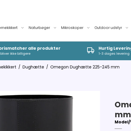
ernekikkert
Naturbøger
Mikroskoper
Outdoor udstyr
 prismatcher alle produkter
Hurtig Leverin
bliver ikke billigere
1-3 dages levering
nekikkert
/
Dughætte
/
Omegon Dughætte 225-245 mm
Ome
m
Model/