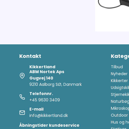
Kontakt
Katego
Kikkertland
Tilbud
ABM Nortek Aps
Nyheder
Gugvej 140
Kikkerter
9210 Aalborg SØ, Danmark
Udsigtski
Telefonnr.
Stjerneki
+45 9630 3409
Naturbøg
Mikrosko
E-mail
Outdoor 
info@kikkertland.dk
Hus og h
Åbningstider kundeservice