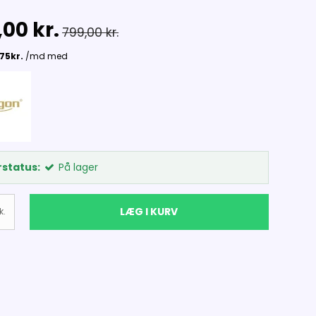
,00 kr.
799,00 kr.
status:
På lager
LÆG I KURV
k.