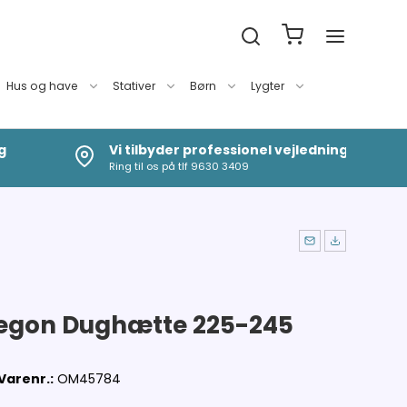
Hus og have
Stativer
Børn
Lygter
g
Vi tilbyder professionel vejledning
Ring til os på tlf 9630 3409
gon Dughætte 225-245
m
Varenr.:
OM45784