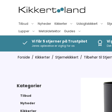
Tilbud
Nyheder
Kikkerter
Udsigtskikkert
Stj
Lupper
Metaldetektor
Guides
Vi får 5 stjerner på Trustpilot
Vi
Jeres oplevelse er vigtig for os
Det 
Forside
/
Kikkerter
/
Stjernekikkert
/
Tilbehør til Stjer
Kategorier
Tilbud
Nyheder
Kikkerter