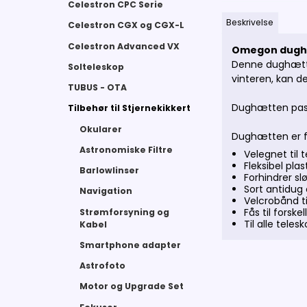
Celestron CPC Serie
Beskrivelse
Celestron CGX og CGX-L
Celestron Advanced VX
Omegon dugh
Denne dughætte
Solteleskop
vinteren, kan de
TUBUS - OTA
Dughætten pass
Tilbehør til Stjernekikkert
Okularer
Dughætten er fo
Astronomiske Filtre
Velegnet til
Fleksibel pl
Barlowlinser
Forhindrer sl
Sort antidug 
Navigation
Velcrobånd ti
Fås til forsk
Strømforsyning og
Til alle tele
Kabel
Smartphone adapter
Astrofoto
Motor og Upgrade Set