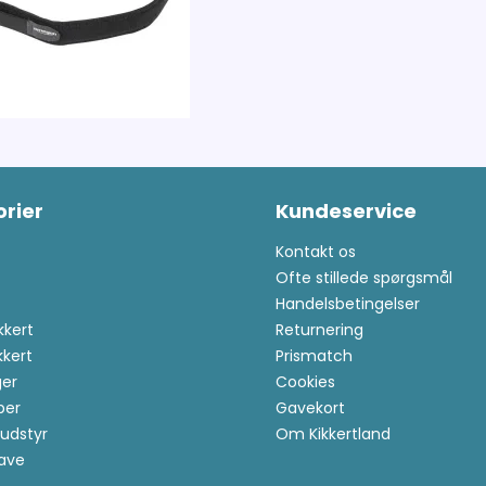
rier
Kundeservice
Kontakt os
Ofte stillede spørgsmål
Handelsbetingelser
kkert
Returnering
kkert
Prismatch
er
Cookies
per
Gavekort
udstyr
Om Kikkertland
ave