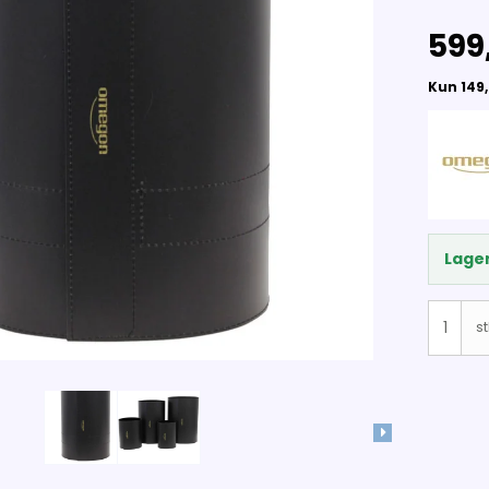
599
Lager
st