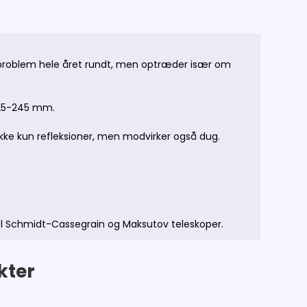
 problem hele året rundt, men optræder især om
225-245 mm.
ikke kun refleksioner, men modvirker også dug.
mpel Schmidt-Cassegrain og Maksutov teleskoper.
kter