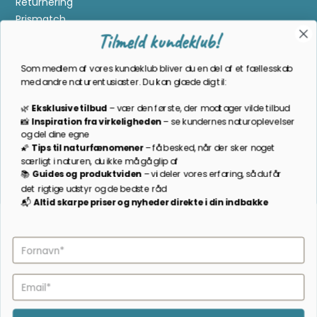
Returnering
Prismatch
Tilmeld kundeklub!
Cookies
Gavekort
Som medlem af vores kundeklub bliver du en del af et fællesskab
Om Kikkertland
med andre naturentusiaster. Du kan glæde dig til:
🌿
Eksklusive tilbud
–
vær den første, der modtager vilde tilbud
Bliv en del af kundeklubben
📸
Inspiration
fra
virkeligheden
–
se
kundernes
naturoplevelser
og
del
dine
egne
Som medlem bliver du opdateret på nyheder, månedens
🌠
Tips
til
naturfænomener
–
få
besked,
når
der
sker
noget
prisbasker, spændende kampagner og meget mere!
særligt
i
naturen,
du
ikke
må
gå
glip
af
📚
Guides
og
produktviden
–
vi
deler
vores
erfaring,
så
du
får
TILMELD NYHEDSBREV
det
rigtige
udstyr
og
de
bedste
råd
📬
A
ltid s
karpe priser
og
nyheder
direkte
i
din
indbakke
Følg os på facebook
2026 © Kikkertland.
CVR-nummer: 43080725