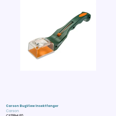
Carson BugView Insektfanger
Carson
CS118HU10