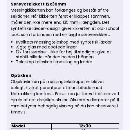
Sørøverkikkert 12x30mm
Messingkikkerten kan forlænges og består af tre
sektioner. Når kikkerten først er klappet sammen,
måler den ikke mere end 135 mm i længden. Det
syntetiske læder-design giver kikkerten et old-school
look, som forbindes med en ægte sørøverkikkert.
Kvalitets messingteleskop med syntetisk læder
Ægte glas med coatede linser
12x forstørrelse - ikke for høj til stadig at give et
stabilt billede, når den holdes i hånden
Teleskop teleskop i messing og læder
Optikken
Objektivlinsen på messingteleskopet er blevet
belagt, hvilket garanterer et klart billede med
tilstrækkelig kontrast. Fokus kan justeres til dit øje ved
hjælp af det drejelige okular. Okularets diameter på 11
mm betyder behagelig visning, så du kan observere i
timevis.
Model
12x30