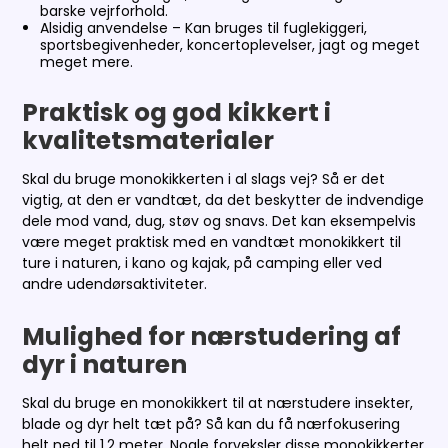
barske vejrforhold.
Alsidig anvendelse – Kan bruges til fuglekiggeri,
sportsbegivenheder, koncertoplevelser, jagt og meget
meget mere.
Praktisk og god kikkert i
kvalitetsmaterialer
Skal du bruge monokikkerten i al slags vej? Så er det
vigtig, at den er vandtæt, da det beskytter de indvendige
dele mod vand, dug, støv og snavs. Det kan eksempelvis
være meget praktisk med en vandtæt monokikkert til
ture i naturen, i kano og kajak, på camping eller ved
andre udendørsaktiviteter.
Mulighed for nærstudering af
dyr i naturen
Skal du bruge en monokikkert til at nærstudere insekter,
blade og dyr helt tæt på? Så kan du få nærfokusering
helt ned til 1,2 meter. Nogle forveksler disse monokikkerter