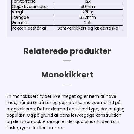
Forstørrelse
12x
Objektivdiameter
30mm
Vægt
228 g
Længde
332mm
Garanti
2 år
Pakken består af
Sørøverkikkert og lædertaske
Relaterede produkter
Monokikkert
En monokikkert fylder ikke meget og er nem at have
med, når du er på tur og gerne vil kunne zoome ind på
omgivelserne. Det er dermed en kikkerttype, der er rigtig
populær. Og på grund af dens letvægtige konstruktion
og dens kompakte design er der god plads til den i din
taske, rygsæk eller lomme.