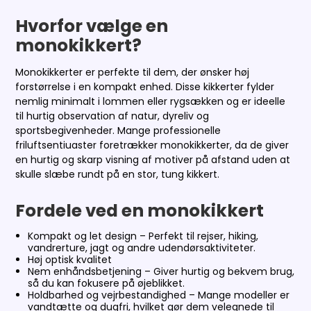
Hvorfor vælge en
monokikkert?
Monokikkerter er perfekte til dem, der ønsker høj
forstørrelse i en kompakt enhed. Disse kikkerter fylder
nemlig minimalt i lommen eller rygsækken og er ideelle
til hurtig observation af natur, dyreliv og
sportsbegivenheder. Mange professionelle
friluftsentiuaster foretrækker monokikkerter, da de giver
en hurtig og skarp visning af motiver på afstand uden at
skulle slæbe rundt på en stor, tung kikkert.
Fordele ved en monokikkert
Kompakt og let design – Perfekt til rejser, hiking,
vandrerture, jagt og andre udendørsaktiviteter.
Høj optisk kvalitet
Nem enhåndsbetjening – Giver hurtig og bekvem brug,
så du kan fokusere på øjeblikket.
Holdbarhed og vejrbestandighed – Mange modeller er
vandtætte og dugfri, hvilket gør dem velegnede til