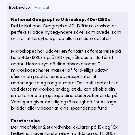
Beskrivelse
Manual
National Geographic Mikroskop, 40x-1280x
Dette National Geographic 40-1280x mikroskop er
perfekt til både nybegyndere såvel som øvede, som
ønsker at fordybe sig i de aller mindste detaljer!
Mikroskopet har udover en fantastisk forstørrelse på
hele 40x-1280x også LED-lys, således at du får et
endnu klarere syn på dine observationer. Til
mikroskopet hører masser af forskelligt udstyr
såsom en pipette, pincet, præparater til
undersøgelse og meget mere!
Det helt fantastiske
ved dette mikroskop er dog, at du kan tilkoble din
smartphone og iagttage dine observationer derpå.
Yderligere giver det dig også mulighed for at tage
billeder eller videoer af dine spændende fund!
Forstørrelse
Der medfølger 2 stk vidvinkel okularer på 10x og 16x,
hvilket ialt giver forstørrelse fra 40x og op til 1280x