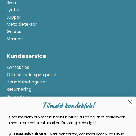
Børn
Lygter
Lupper
Metaldetektor
Guides
Mærker
Kundeservice
Kontakt os
Ofte stillede spørgsmål
Handelsbetingelser
Returnering
Prismatch
Tilmeld kundeklub!
Cookies
Gavekort
Som medlem af vores kundeklub bliver du en del af et fællesskab
Om Kikkertland
med andre naturentusiaster. Du kan glæde dig til:
🌿
Eksklusive tilbud
–
vær den første, der modtager vilde tilbud
Bliv en del af kundeklubben