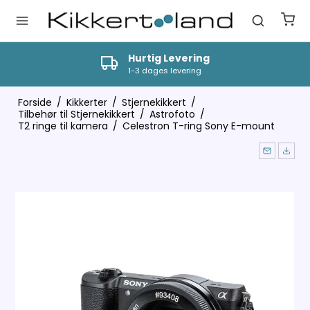
Vi tilbyder professionel vejledning
Ring til os på tlf 9630 3409
Forside
/
Kikkerter
/
Stjernekikkert
/
Tilbehør til Stjernekikkert
/
Astrofoto
/
T2 ringe til kamera
/
Celestron T-ring Sony E-mount