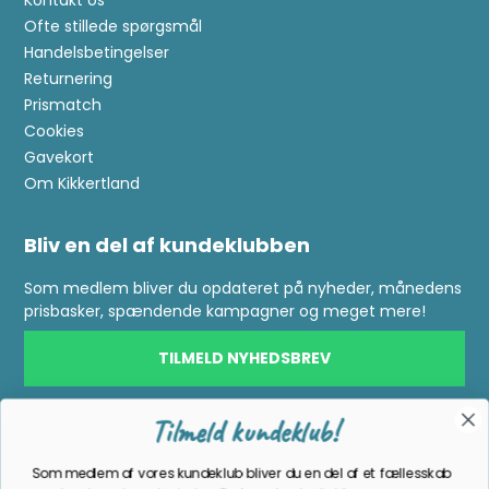
Ofte stillede spørgsmål
Handelsbetingelser
Returnering
Prismatch
Tilmeld kundeklub!
Cookies
Gavekort
Som medlem af vores kundeklub bliver du en del af et fællesskab
Om Kikkertland
med andre naturentusiaster. Du kan glæde dig til:
🌿
Eksklusive tilbud
–
vær den første, der modtager vilde tilbud
Bliv en del af kundeklubben
📸
Inspiration
fra
virkeligheden
–
se
kundernes
naturoplevelser
og
del
dine
egne
Som medlem bliver du opdateret på nyheder, månedens
🌠
Tips
til
naturfænomener
–
få
besked,
når
der
sker
noget
prisbasker, spændende kampagner og meget mere!
særligt
i
naturen,
du
ikke
må
gå
glip
af
📚
Guides
og
produktviden
–
vi
deler
vores
erfaring,
så
du
får
TILMELD NYHEDSBREV
det
rigtige
udstyr
og
de
bedste
råd
📬
A
ltid s
karpe priser
og
nyheder
direkte
i
din
indbakke
Følg os på facebook