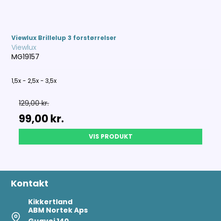
Viewlux Brillelup 3 forstørrelser
Viewlux
MG19157
1,5x - 2,5x - 3,5x
129,00 kr.
99,00 kr.
VIS PRODUKT
Kontakt
Kikkertland
ABM Nortek Aps
Gugvej 140