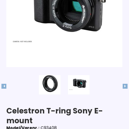
Celestron T-ring Sony E-
mount
Model/Varenr.:
C93408