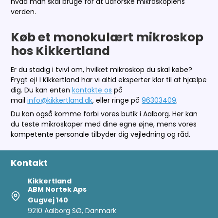
hvad man skal bruge for at udforske mikroskopiens
verden.
Køb et monokulært mikroskop
hos Kikkertland
Er du stadig i tvivl om, hvilket mikroskop du skal købe?
Frygt ej! I Kikkertland har vi altid eksperter klar til at hjælpe
dig. Du kan enten
kontakte os
på
mail
info@kikkertland.dk
, eller ringe på
96303409
.
Du kan også komme forbi vores butik i Aalborg. Her kan
du teste mikroskoper med dine egne øjne, mens vores
kompetente personale tilbyder dig vejledning og råd.
Kontakt
Kikkertland
ABM Nortek Aps
Gugvej 140
9210 Aalborg SØ, Danmark