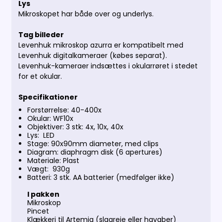
Lys
Mikroskopet har både over og underlys.
Tag billeder
Levenhuk mikroskop azurra er kompatibelt med
Levenhuk digitalkameraer (købes separat).
Levenhuk-kameraer indsættes i okularrøret i stedet
for et okular.
Specifikationer
Forstørrelse: 40-400x
Okular: WF10x
Objektiver: 3 stk: 4x, 10x, 40x
Lys: LED
Stage: 90x90mm diameter, med clips
Diagram: diaphragm disk (6 apertures)
Materiale: Plast
Vægt: 930g
Batteri: 3 stk. AA batterier (medfølger ikke)
I pakken
Mikroskop
Pincet
Klækkeri til Artemia (slagreje eller havaber)