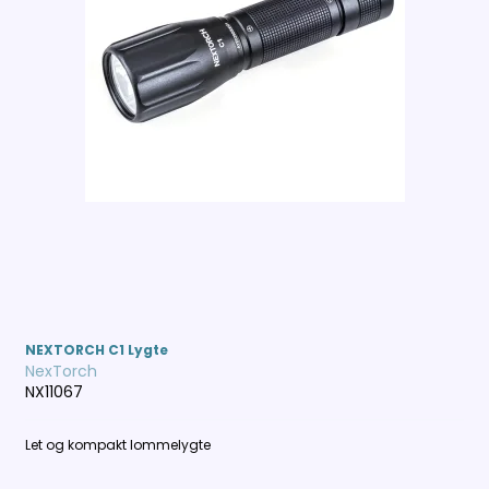
NEXTORCH C1 Lygte
NexTorch
NX11067
Let og kompakt lommelygte