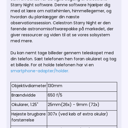
Starry Night software.
Denne software hjælper dig
med at lære om nattehimlen, himmellegemer, og
hvordan du planlægger din næste
observationssession.
Celestron Starry Night er den
førende astronomisoftwarepakke på markedet, der
giver ressourcer og viden til at se vores solsystem
med mere.
Du kan nemt tage billeder gennem teleskopet med
din telefon. Sæt telefonen hen foran okularet og tag
et billede. For at holde telefonen har vi en
smartphone-adapter/holder.
Objektivdiameter
130mm
Brændvidde
650 f/5
Okularer, 1.25"
25mm(26x) - 9mm (72x)
Højeste brugbare
307x (ved køb af extra okular)
forstørrelse