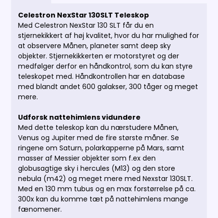
Celestron NexStar 130SLT Teleskop
Med Celestron NexStar 130 SLT får du en
stjernekikkert af høj kvalitet, hvor du har mulighed for
at observere Månen, planeter samt deep sky
objekter. Stjernekikkerten er motorstyret og der
medfølger derfor en håndkontrol, som du kan styre
teleskopet med. Håndkontrollen har en database
med blandt andet 600 galakser, 300 tåger og meget
mere.
Udforsk nattehimlens vidundere
Med dette teleskop kan du nærstudere Månen,
Venus og Jupiter med de fire største måner. Se
ringene om Saturn, polarkapperne på Mars, samt
masser af Messier objekter som f.ex den
globusagtige sky i hercules (M13) og den store
nebula (m42) og meget mere med Nexstar 130SLT.
Med en 130 mm tubus og en max forstørrelse på ca.
300x kan du komme tæt på nattehimlens mange
fænomener.