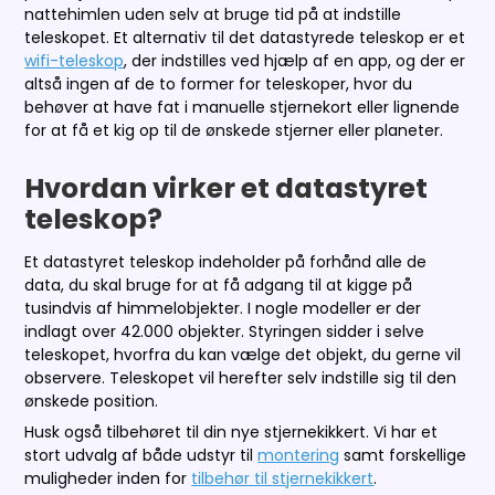
nattehimlen uden selv at bruge tid på at indstille
teleskopet. Et alternativ til det datastyrede teleskop er et
wifi-teleskop
, der indstilles ved hjælp af en app, og der er
altså ingen af de to former for teleskoper, hvor du
behøver at have fat i manuelle stjernekort eller lignende
for at få et kig op til de ønskede stjerner eller planeter.
Hvordan virker et datastyret
teleskop?
Et datastyret teleskop indeholder på forhånd alle de
data, du skal bruge for at få adgang til at kigge på
tusindvis af himmelobjekter. I nogle modeller er der
indlagt over 42.000 objekter. Styringen sidder i selve
teleskopet, hvorfra du kan vælge det objekt, du gerne vil
observere. Teleskopet vil herefter selv indstille sig til den
ønskede position.
Husk også tilbehøret til din nye stjernekikkert. Vi har et
stort udvalg af både udstyr til
montering
samt forskellige
muligheder inden for
tilbehør til stjernekikkert
.