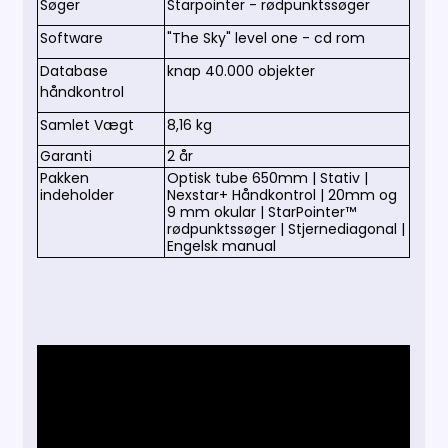
Søger
Starpointer - rødpunktssøger
Software
"The Sky" level one - cd rom
Database
knap 40.000 objekter
håndkontrol
Samlet Vægt
8,16 kg
Garanti
2 år
Pakken
Optisk tube 650mm | Stativ |
indeholder
Nexstar+ Håndkontrol | 20mm og
9 mm okular | StarPointer™
rødpunktssøger | Stjernediagonal |
Engelsk manual