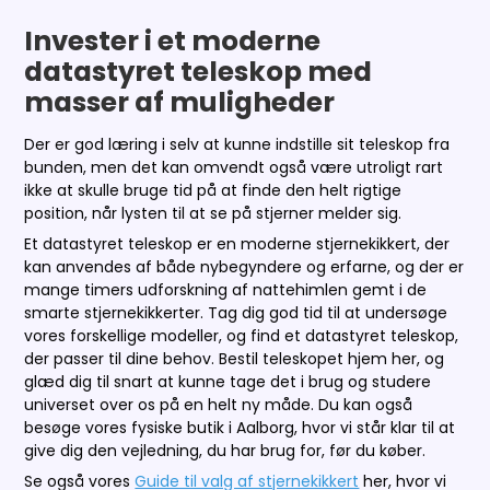
Invester i et moderne
datastyret teleskop med
masser af muligheder
Der er god læring i selv at kunne indstille sit teleskop fra
bunden, men det kan omvendt også være utroligt rart
ikke at skulle bruge tid på at finde den helt rigtige
position, når lysten til at se på stjerner melder sig.
Et datastyret teleskop er en moderne stjernekikkert, der
kan anvendes af både nybegyndere og erfarne, og der er
mange timers udforskning af nattehimlen gemt i de
smarte stjernekikkerter. Tag dig god tid til at undersøge
vores forskellige modeller, og find et datastyret teleskop,
der passer til dine behov. Bestil teleskopet hjem her, og
glæd dig til snart at kunne tage det i brug og studere
universet over os på en helt ny måde. Du kan også
besøge vores fysiske butik i Aalborg, hvor vi står klar til at
give dig den vejledning, du har brug for, før du køber.
Se også vores
Guide til valg af stjernekikkert
her, hvor vi