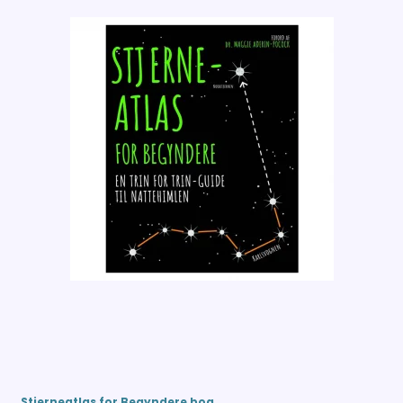
Stjerneatlas for Begyndere bog