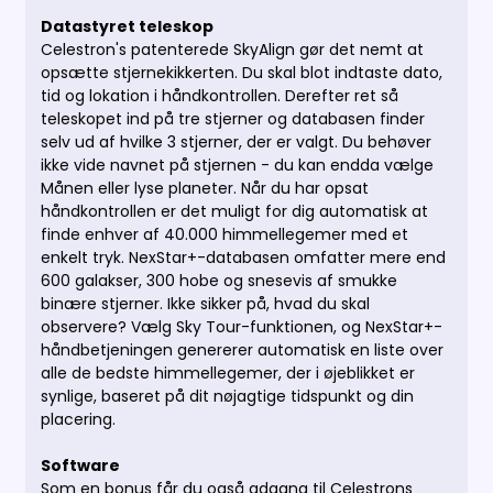
Datastyret teleskop
Celestron's patenterede SkyAlign gør det nemt at
opsætte stjernekikkerten. Du skal blot indtaste dato,
tid og lokation i håndkontrollen. Derefter ret så
teleskopet ind på tre stjerner og databasen finder
selv ud af hvilke 3 stjerner, der er valgt. Du behøver
ikke vide navnet på stjernen - du kan endda vælge
Månen eller lyse planeter.
Når du har opsat
håndkontrollen er det muligt for dig automatisk at
finde enhver af 40.000 himmellegemer med et
enkelt tryk.
NexStar+-databasen omfatter mere end
600 galakser, 300 hobe og snesevis af smukke
binære stjerner.
Ikke sikker på, hvad du skal
observere?
Vælg Sky Tour-funktionen, og NexStar+-
håndbetjeningen genererer automatisk en liste over
alle de bedste himmellegemer, der i øjeblikket er
synlige, baseret på dit nøjagtige tidspunkt og din
placering.
Software
Som en bonus får du også adgang til Celestrons